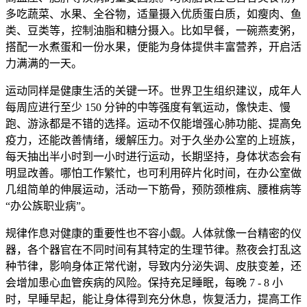
多吃蔬菜、水果、全谷物，适量摄入优质蛋白质，如瘦肉、鱼
类、豆类等，控制油脂和糖分摄入。比如早餐，一碗燕麦粥，
搭配一水煮蛋和一份水果，便能为身体提供丰富营养，开启活
力满满的一天。
运动同样是健康生活的关键一环。世界卫生组织建议，成年人
每周应进行至少 150 分钟的中等强度有氧运动，像快走、慢
跑、游泳都是不错的选择。运动不仅能增强心肺功能、提高免
疫力，还能改善情绪，缓解压力。对于久坐办公室的上班族，
每天抽出半小时到一小时进行运动，长期坚持，身体状态会有
明显改善。哪怕工作繁忙，也可利用碎片化时间，在办公室做
几组简单的伸展运动，活动一下筋骨，预防颈椎病、腰椎病等
“办公族职业病”。
规律作息对健康的重要性也不容小觑。人体就像一台精密的仪
器，各个器官在不同时间有其特定的生理节律。熬夜会打乱这
种节律，影响身体正常代谢，导致内分泌失调、皮肤变差，还
会增加患心血管疾病的风险。保持充足睡眠，每晚 7 - 8 小
时，早睡早起，能让身体得到充分休息，恢复活力，提高工作